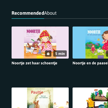
Recommended
About
Recommended
5 min
Noortje zet haar schoentje
Noortje en de paasei