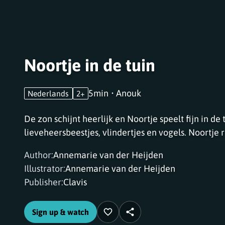
Noortje in de tuin
5min
•
Anouk
Nederlands
2+
De zon schijnt heerlijk en Noortje speelt fijn in de t
lieveheersbeestjes, vlindertjes en vogels. Noortje ri
mooie bloemetjes in de tuin. Haar konijntje Snuffie
Author
:
Annemarie van der Heijden
en Noortje raapt lekkere appels... Er is zo veel te
Illustrator
:
Annemarie van der Heijden
van der Heijden / Clavis
Publisher
:
Clavis
Sign up & watch