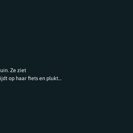
uin. Ze ziet
jdt op haar fiets en plukt
 krijgt een sappige wortel
 beleven in de tuin! Annemarie