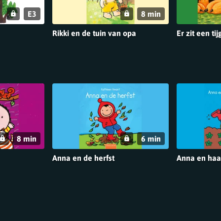
E3
8 min
Rikki en de tuin van opa
Er zit een tij
8 min
6 min
Anna en de herfst
Anna en haar