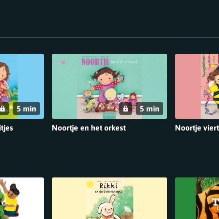
5 min
5 min
tjes
Noortje en het orkest
Noortje vier