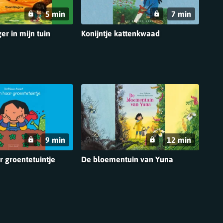
5 min
7 min
ger in mijn tuin
Konijntje kattenkwaad
9 min
12 min
 groentetuintje
De bloementuin van Yuna