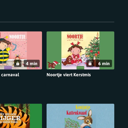
4 min
6 min
t carnaval
Noortje viert Kerstmis