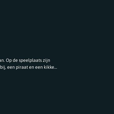
an. Op de speelplaats zijn
bij, een piraat en een kikker.
 misschien een draak vandaag?