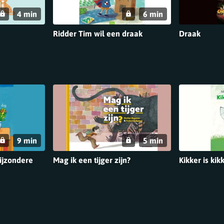
4 min
6 min
Ridder Tim wil een draak
Draak
9 min
5 min
ijzondere
Mag ik een tijger zijn?
Kikker is kik