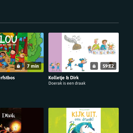
7 min
S9:E2
erfstbos
Kolletje & Dirk
Doerak is een draak