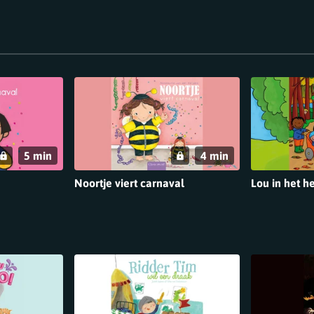
5 min
4 min
Noortje viert carnaval
Lou in het h