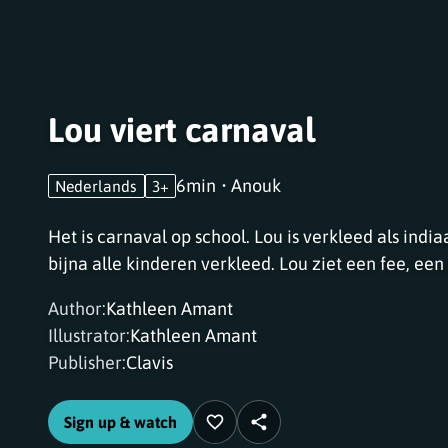
Lou viert carnaval
6min
•
Anouk
Nederlands
3+
Het is carnaval op school. Lou is verkleed als india
bijna alle kinderen verkleed. Lou ziet een fee, een 
Maar zijn vriendinnetje Anissa ziet hij niet. Is ze
Author
:
Kathleen Amant
Of een spook? En wie is toch die grote beer?
Illustrator
:
Kathleen Amant
Publisher
:
Clavis
Sign up & watch